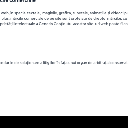
rcile comerciale
 web, în special textele, imaginile, grafica, sunetele, animațiile și videocli
n plus, mărcile comerciale de pe site sunt protejate de dreptul mărcilor, cu 
oprietății intelectuale a Genesis Conținutul acestor site-uri web poate fi cop
cedurile de soluționare a litigiilor în fața unui organ de arbitraj al consum