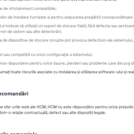
eme de infotainment compatibile;
lor de instalare furnizate și pentru asigurarea pregătirii corespunzătoare a 
și trebuie să utilizați un suport de stocare fiabil, fără defecte sau sectoa
ori de sistem sau alte deteriorări;
rea de dispozitive de stocare corupte pot provoca defecțiuni ale sistemulu
t sau compatibil cu orice configurație a sistemului;
rice răspundere pentru orice daune, pierderi sau probleme care decurg din 
mați toate riscurile asociate cu instalarea și utilizarea software-ului și real
recomandări
 pe site-urile web ale HCM, HCM nu este răspunzător pentru orice prejudiciu
tr-o relație contractuală, defect sau alte dispoziții legale.