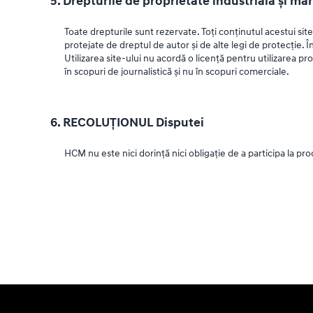
5. Drepturile de proprietate industrială și mă
Toate drepturile sunt rezervate. Toți conținutul acestui site
protejate de dreptul de autor și de alte legi de protecție. Î
Utilizarea site-ului nu acordă o licență pentru utilizarea pr
în scopuri de journalistică și nu în scopuri comerciale.
6. RECOLUŢIONUL Disputei
HCM nu este nici dorință nici obligație de a participa la pro