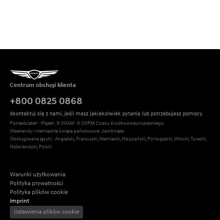
Centrum obsługi klienta
+800 0825 0868
Skontaktuj się z nami, jeśli masz jakiekolwiek pytania lub potrzebujesz pomocy.
Poniedziałek  -Piątek: 9:00AM- 6:00PM Czasu środkowoeuropejskiego
Weekendy i niemieckie święta państwowe: zamknięte
Obsługiwane języki : Angielski, Francuski, Niemiecki, Hiszpański, Portugalski, Włoski, Turecki, 
Niderlandzki, Polski
Warunki użytkowania
Polityka prywatności
Polityka plików cookie
Imprint
Ustawienia plików cookie