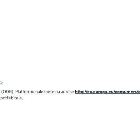
3:
n (ODR). Platformu naleznete na adrese
http://ec.europa.eu/consumers/
spotřebitele.