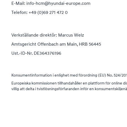
E-Mail: info-hcm@hyundai-europe.com
Telefon
: +49 (0)69 271 472 0
Verkställande direktör
: Marcus Welz
Amtsgericht Offenbach am Main, HRB 56445
Ust.-ID-Nr. DE364376196
Konsumentinformation i enlighet med förordning
(EU) No. 524/201
Europeiska kommissionen tillhandahåller en plattform för online d
villig att delta i tvistlösningsförfaranden inför en konsumentskilje