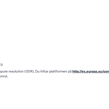
3:
ispute resolution (ODR). Du hittar plattformen på
http://ec.europa.eu/co
nämnd.