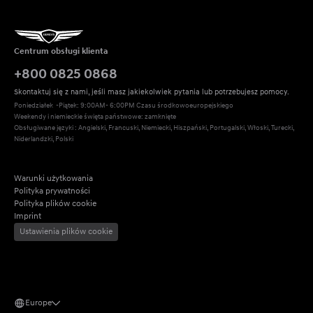
Centrum obsługi klienta
+800 0825 0868
Skontaktuj się z nami, jeśli masz jakiekolwiek pytania lub potrzebujesz pomocy.
Poniedziałek  -Piątek: 9:00AM- 6:00PM Czasu środkowoeuropejskiego
Weekendy i niemieckie święta państwowe: zamknięte
Obsługiwane języki : Angielski, Francuski, Niemiecki, Hiszpański, Portugalski, Włoski, Turecki, 
Niderlandzki, Polski
Warunki użytkowania
Polityka prywatności
Polityka plików cookie
Imprint
Ustawienia plików cookie
Europe