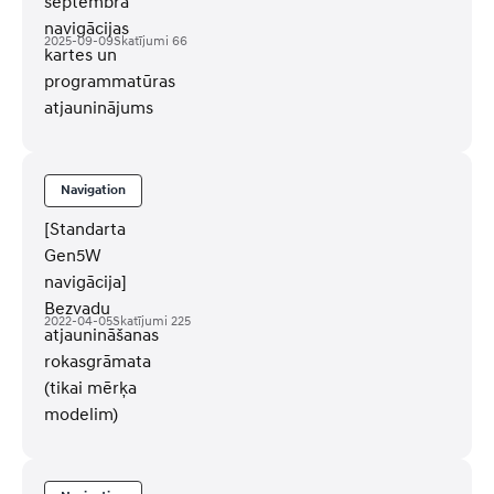
septembra
navigācijas
2025-09-09
Skatījumi
66
kartes un
programmatūras
atjauninājums
Navigation
[Standarta
Gen5W
navigācija]
Bezvadu
2022-04-05
Skatījumi
225
atjaunināšanas
rokasgrāmata
(tikai mērķa
modelim)