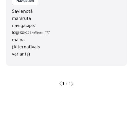
Navigation
Savienotā
maršruta
navigācijas
loģikas
2022-03-25
Skatījumi
177
maiņa
(Alternatīvais
variants)
1
/
1