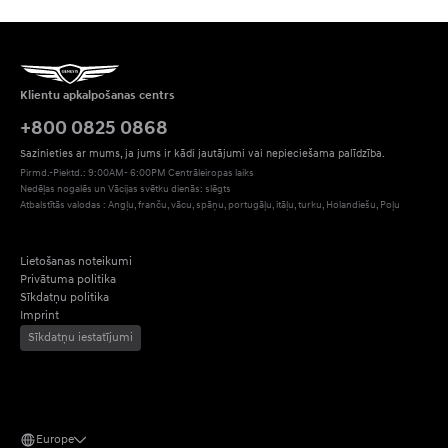
Klientu apkalpošanas centrs
+800 0825 0868
Sazinieties ar mums, ja jums ir kādi jautājumi vai nepieciešama palīdzība.
Pirmd.-Piektd.: 9:00AM- 6:00PM Centrāleiropas laiks
Nedēļas nogalēs un Vācijas svētku dienās: slēgts
Atbalstītās valodas : Angļu, franču, vācu, spāņu, portugāļu, itāļu, turku, Holandiešu, Poļu
Lietošanas noteikumi
Privātuma politika
Sīkdatņu politika
Imprint
Sīkdatņu iestatījumi
Europe