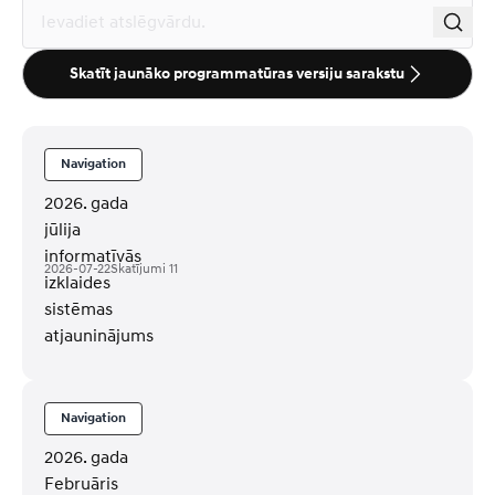
Skatīt jaunāko programmatūras versiju sarakstu
Navigation
2026. gada
jūlija
informatīvās
2026-07-22
Skatījumi
11
izklaides
sistēmas
atjauninājums
Navigation
2026. gada
Februāris