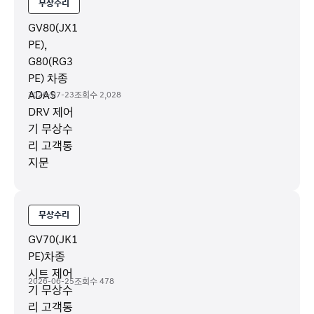
무상수리
GV80(JX1
PE),
G80(RG3
PE) 차종
ADAS
2026-07-23
조회수
2,028
DRV 제어
기 무상수
리 고객통
지문
무상수리
GV70(JK1
PE)차종
시트 제어
2026-06-25
조회수
478
기 무상수
리 고객통