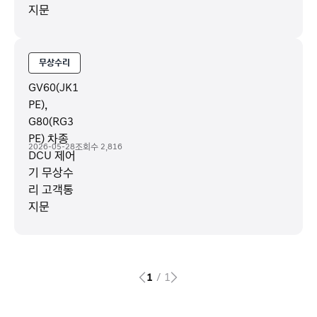
지문
무상수리
GV60(JK1
PE),
G80(RG3
PE) 차종
2026-05-28
조회수
2,816
DCU 제어
기 무상수
리 고객통
지문
1
/
1