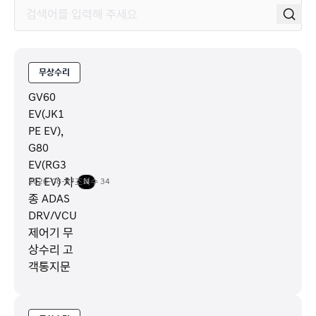
무상수리
GV60
EV(JK1
PE EV),
G80
EV(RG3
PE EV) 차
2026-08-07
조회수
N
34
종 ADAS
DRV/VCU
제어기 무
상수리 고
객통지문