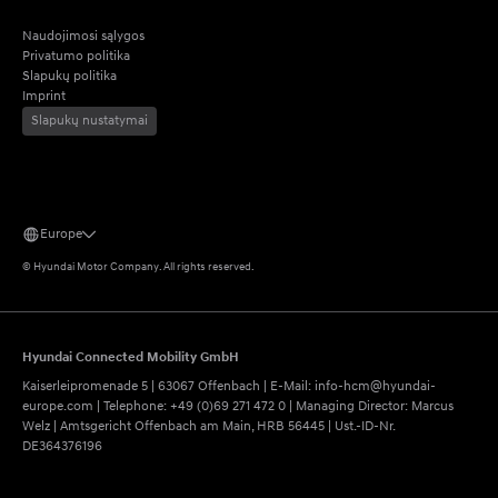
Naudojimosi sąlygos
Privatumo politika
Slapukų politika
Imprint
Slapukų nustatymai
Europe
©
Hyundai Motor Company.
All rights reserved.
Hyundai Connected Mobility GmbH
Kaiserleipromenade 5 | 63067 Offenbach | E-Mail: info-hcm@hyundai-
europe.com | Telephone: +49 (0)69 271 472 0 | Managing Director: Marcus
Welz | Amtsgericht Offenbach am Main, HRB 56445 | Ust.-ID-Nr.
DE364376196