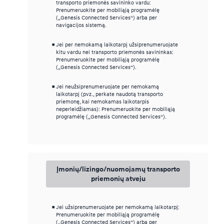
transporto priemonės savininko vardu:
Prenumeruokite per mobiliąją programėlę
(„Genesis Connected Services“) arba per
navigacijos sistemą.
Jei per nemokamą laikotarpį užsiprenumeruojate
kitu vardu nei transporto priemonės savininkas:
Prenumeruokite per mobiliąją programėlę
(„Genesis Connected Services“).
Jei neužsiprenumeruojate per nemokamą
laikotarpį (pvz., perkate naudotą transporto
priemonę, kai nemokamas laikotarpis
neperleidžiamas): Prenumeruokite per mobiliąją
programėlę („Genesis Connected Services“).
Įmonių/lizingo/nuomojamų transporto
priemonių atveju
Jei užsiprenumeruojate per nemokamą laikotarpį:
Prenumeruokite per mobiliąją programėlę
(„Genesis Connected Services“) arba per