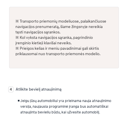
※ Transporto priemonių modeliuose, palaikančiuose
navigacijos prenumeratą, šiame žingsnyje nereikia
tęsti navigacijos sąrankos.
※ Kol vyksta navigacijos sąranka, pagrindinio
įrenginio kietieji klavišai neveiks.
※ Prieigos kelias ir meniu pavadinimai gali skirtis
priklausomai nuo transporto priemonės modelio.
Atlikite bevielį atnaujinimą
Jeigu jūsų automobiliui yra prieinama nauja atnaujinimo
versija, naujausia programinė įranga bus automatiškai
atnaujinta bevieliu būdu, kai užvesite automobilį.