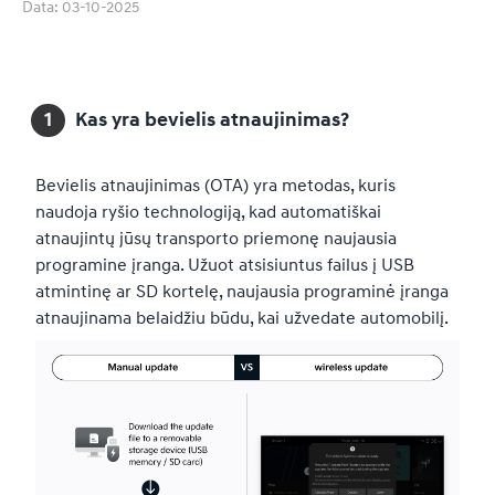
Data
:
03-10-2025
Kas yra bevielis atnaujinimas?
Bevielis atnaujinimas (OTA) yra metodas, kuris
naudoja ryšio technologiją, kad automatiškai
atnaujintų jūsų transporto priemonę naujausia
programine įranga. Užuot atsisiuntus failus į USB
atmintinę ar SD kortelę, naujausia programinė įranga
atnaujinama belaidžiu būdu, kai užvedate automobilį.