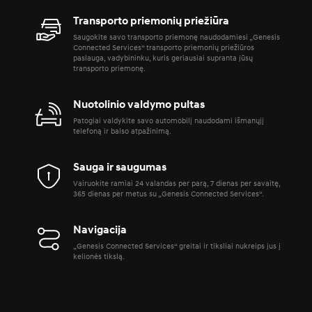
Transporto priemonių priežiūra
Saugokite savo transporto priemonę naudodamiesi „Genesis
Connected Services“ transporto priemonių priežiūros
paslauga, vadybininku, kuris geriausiai supranta jūsų
transporto priemonę.
Nuotolinio valdymo pultas
Patogiai valdykite savo automobilį naudodami išmanųjį
telefoną ir balso atpažinimą.
Sauga ir saugumas
Vairuokite ramiai 24 valandas per parą, 7 dienas per savaitę,
365 dienas per metus su „Genesis Connected Services“.
Navigacija
„Genesis Connected Services“ greitai ir tiksliai nukreips jus į
kelionės tikslą.