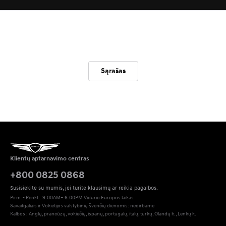
Sąrašas
Klientų aptarnavimo centras
+800 0825 0868
Susisiekite su mumis, jei turite klausimų ar reikia pagalbos.
Pirm. - Penkt.: 9:00AM– 6:00PM Vidurio Europos laikas
Savaitgaliais ir Vokietijos valstybinių švenčių dienomis: nedirbame
Kalbos : Anglų, prancūzų, vokiečių, ispanų, portugalų, italų, turkų, Olandų k., Lenkų k.