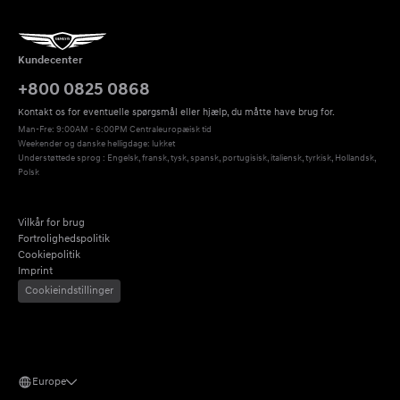
Kundecenter
+800 0825 0868
Kontakt os for eventuelle spørgsmål eller hjælp, du måtte have brug for.
Man-Fre: 9:00AM - 6:00PM Centraleuropæisk tid
Weekender og danske helligdage: lukket
Understøttede sprog : Engelsk, fransk, tysk, spansk, portugisisk, italiensk, tyrkisk, Hollandsk, 
Polsk
Vilkår for brug
Fortrolighedspolitik
Cookiepolitik
Imprint
Cookieindstillinger
Europe